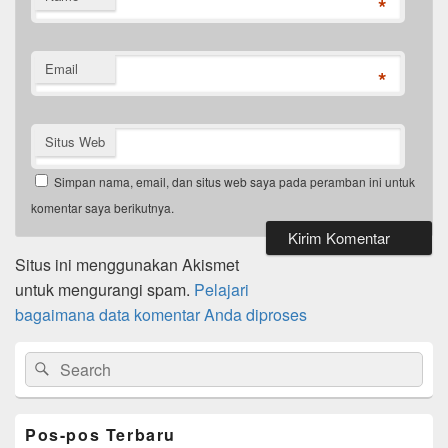
*
Email
*
Situs Web
Simpan nama, email, dan situs web saya pada peramban ini untuk
komentar saya berikutnya.
Situs ini menggunakan Akismet
untuk mengurangi spam.
Pelajari
bagaimana data komentar Anda diproses
Primary
Search
Search
Sidebar
for:
Widget
Area
Pos-pos Terbaru