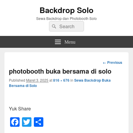
Backdrop Solo
Sewa Backdrop dan Photobooth Solo
Search
Search
for:
Menu
Image
← Previous
navigation
photobooth buka bersama di solo
Published
Maret 3, 2025
at
816 × 676
in
Sewa Backdrop Buka
Bersama di Solo
Yuk Share
F
T
S
a
wi
h