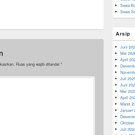
Sewa Ba
Sewa So
Arsip
Juni 20
n
Mei 202
April 20
ikasikan.
Ruas yang wajib ditandai
*
Desembe
Novembe
Juli 202
Juni 20
Mei 202
April 20
Maret 2
Januari
Desembe
Oktober
Juli 202