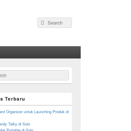
Search
Search
for:
ch
s Terbaru
ent Organizer untuk Launching Produk di
ndy Talky di Solo
let Portable di Solo