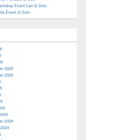
ckdrop Event Lari di Solo
fa Event di Solo
26
6
26
r 2025
r 2025
5
25
5
25
025
 2025
r 2024
 2024
4