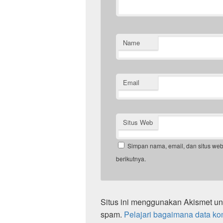
Name
Email
Situs Web
Simpan nama, email, dan situs we
berikutnya.
Situs ini menggunakan Akismet u
spam.
Pelajari bagaimana data ko