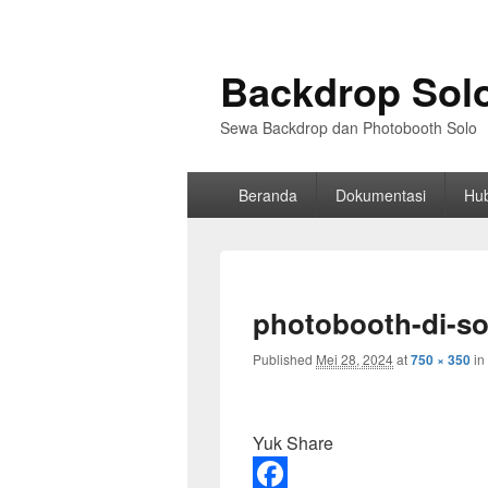
Backdrop Sol
Sewa Backdrop dan Photobooth Solo
Primary
Beranda
Dokumentasi
Hu
menu
photobooth-di-so
Published
Mei 28, 2024
at
750 × 350
in
Yuk Share