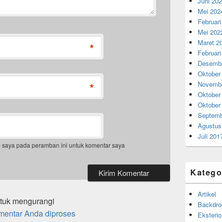
Juni 20
Mei 202
Februari
Mei 202
Maret 2
*
Februari
Desembe
Oktober
Novembe
*
Oktober
Oktober
Septemb
Agustus
Juli 201
b saya pada peramban ini untuk komentar saya
Katego
Artikel
ntuk mengurangi
Backdro
mentar Anda diproses
Eksterio