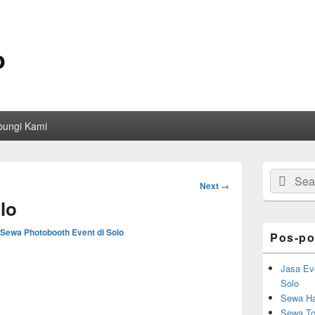
o
bungi Kami
Primary
Search
Sear
Sidebar
Image
Next →
for:
Widget
navigation
lo
Area
Sewa Photobooth Event di Solo
Pos-po
Jasa Ev
Solo
Sewa Ha
Sewa Toi