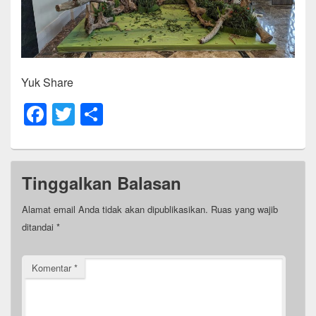
Yuk Share
F
T
S
a
wi
h
c
tt
ar
e
er
e
Tinggalkan Balasan
b
Alamat email Anda tidak akan dipublikasikan.
Ruas yang wajib
o
ditandai
*
o
k
Komentar
*