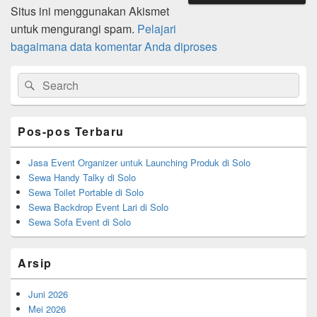
Situs ini menggunakan Akismet
untuk mengurangi spam.
Pelajari
bagaimana data komentar Anda diproses
Primary
Search
Search
Sidebar
for:
Widget
Area
Pos-pos Terbaru
Jasa Event Organizer untuk Launching Produk di Solo
Sewa Handy Talky di Solo
Sewa Toilet Portable di Solo
Sewa Backdrop Event Lari di Solo
Sewa Sofa Event di Solo
Arsip
Juni 2026
Mei 2026