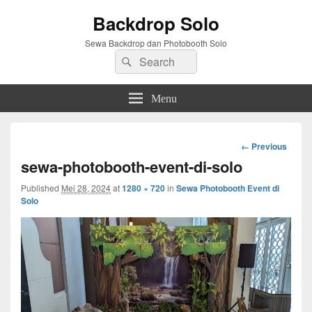
Backdrop Solo
Sewa Backdrop dan Photobooth Solo
Search
Search
for:
Menu
Image
← Previous
navigation
sewa-photobooth-event-di-solo
Published
Mei 28, 2024
at
1280 × 720
in
Sewa Photobooth Event di
Solo