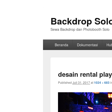
Backdrop Sol
Sewa Backdrop dan Photobooth Solo
Primary
Beranda
Dokumentasi
Hu
menu
desain rental pla
Published
Juli 31, 2017
at
1024 × 683
i