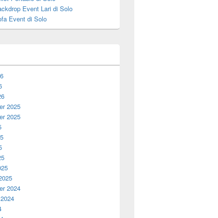
ckdrop Event Lari di Solo
fa Event di Solo
26
6
26
r 2025
r 2025
5
25
5
25
025
 2025
r 2024
 2024
4