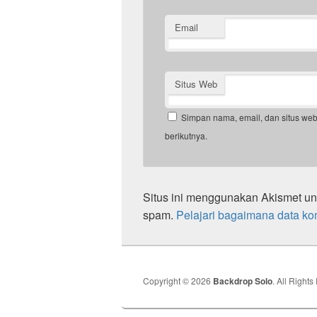
Email
Situs Web
Simpan nama, email, dan situs we
berikutnya.
Situs ini menggunakan Akismet u
spam.
Pelajari bagaimana data ko
Copyright © 2026
Backdrop Solo
. All Right