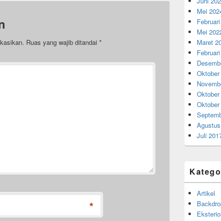
Juni 20
Mei 202
n
Februari
Mei 202
Maret 2
ikasikan.
Ruas yang wajib ditandai
*
Februari
Desembe
Oktober
Novembe
Oktober
Oktober
Septemb
Agustus
Juli 201
Katego
Artikel
*
Backdro
Eksterio