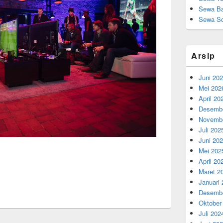
Sewa Ba
Sewa So
Arsip
Juni 20
Mei 202
April 20
Desembe
Novembe
Juli 202
Juni 20
Mei 202
April 20
Maret 2
Januari
Desembe
Oktober
Juli 202