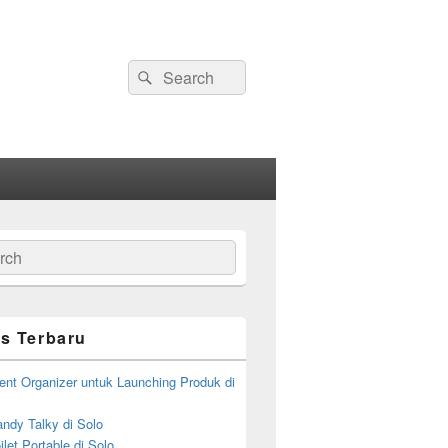
Search
Search
for:
ch
s Terbaru
ent Organizer untuk Launching Produk di
ndy Talky di Solo
let Portable di Solo