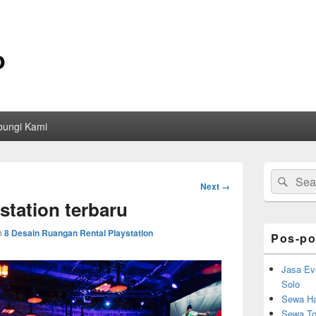
o
bungi Kami
Primary
Search
Sear
Sidebar
Image
Next →
for:
Widget
navigation
ystation terbaru
Area
n
8 Desain Ruangan Rental Playstation
Pos-po
Jasa Ev
Solo
Sewa Ha
Sewa Toi