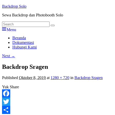
Skip
Backdrop Solo
to
Sewa Backdrop dan Photobooth Solo
content
Search
Search
for:
Menu
Primary
Beranda
Dokumentasi
menu
Hubungi Kami
Image
Next →
navigation
Backdrop Sragen
Published
Oktober 8, 2019
at
1280 × 720
in
Backdrop Sragen
Yuk Share
Facebook
Twitter