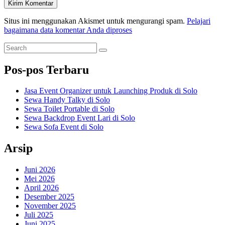
Situs ini menggunakan Akismet untuk mengurangi spam.
Pelajari
bagaimana data komentar Anda diproses
Primary
Search
Search
for:
Sidebar
Pos-pos Terbaru
Widget
Area
Jasa Event Organizer untuk Launching Produk di Solo
Sewa Handy Talky di Solo
Sewa Toilet Portable di Solo
Sewa Backdrop Event Lari di Solo
Sewa Sofa Event di Solo
Arsip
Juni 2026
Mei 2026
April 2026
Desember 2025
November 2025
Juli 2025
Juni 2025