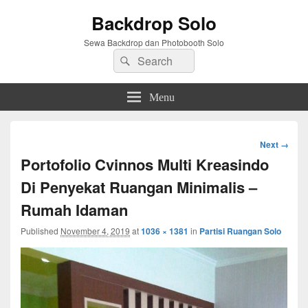
Backdrop Solo
Sewa Backdrop dan Photobooth Solo
Search
Search
for:
Menu
Image
Next →
navigation
Portofolio Cvinnos Multi Kreasindo
Di Penyekat Ruangan Minimalis –
Rumah Idaman
Published
November 4, 2019
at
1036 × 1381
in
Partisi Ruangan Solo