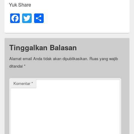
Yuk Share
F
T
S
a
wi
h
c
tt
ar
e
er
e
Tinggalkan Balasan
b
Alamat email Anda tidak akan dipublikasikan.
Ruas yang wajib
o
ditandai
*
o
k
Komentar
*