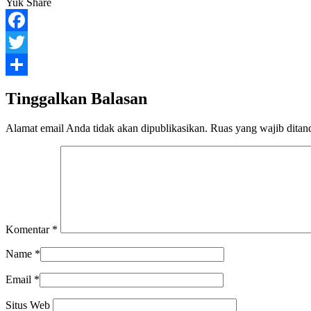
Yuk Share
Facebook
Twitter
Share
Tinggalkan Balasan
Alamat email Anda tidak akan dipublikasikan.
Ruas yang wajib ditan
Komentar
*
Name
*
Email
*
Situs Web