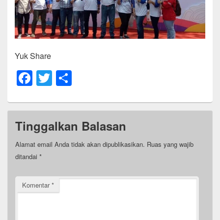
Yuk Share
F
T
S
a
wi
h
c
tt
ar
e
er
e
Tinggalkan Balasan
b
Alamat email Anda tidak akan dipublikasikan.
Ruas yang wajib
o
ditandai
*
o
k
Komentar
*