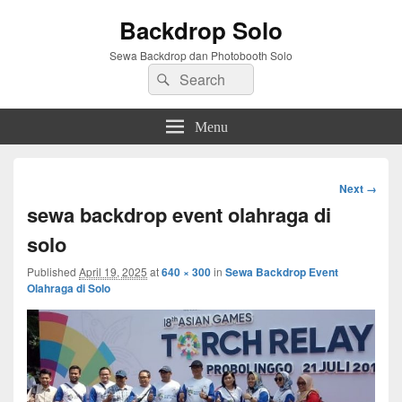
Backdrop Solo
Sewa Backdrop dan Photobooth Solo
Search
Search
for:
Menu
Image
Next →
navigation
sewa backdrop event olahraga di
solo
Published
April 19, 2025
at
640 × 300
in
Sewa Backdrop Event
Olahraga di Solo