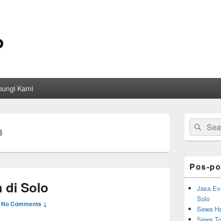
o
bungi Kami
Primary
Search
Sear
Sidebar
3
for:
Widget
Area
Pos-po
 di Solo
Jasa Ev
Solo
—
No Comments ↓
Sewa Ha
Sewa Toi