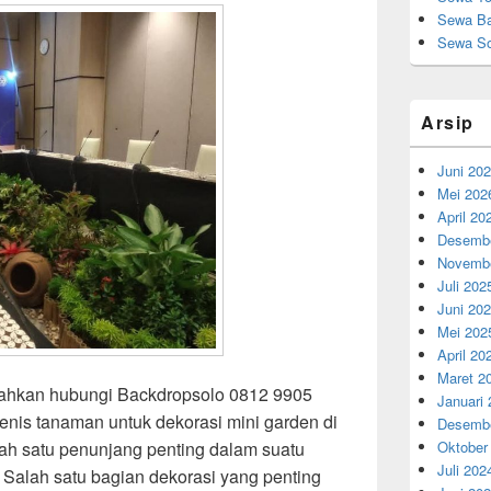
Sewa Ba
Sewa So
Arsip
Juni 20
Mei 202
April 20
Desembe
Novembe
Juli 202
Juni 20
Mei 202
April 20
Maret 2
lahkan hubungi Backdropsolo 0812 9905
Januari
enis tanaman untuk dekorasi mini garden di
Desembe
ah satu penunjang penting dalam suatu
Oktober
Juli 202
 Salah satu bagian dekorasi yang penting