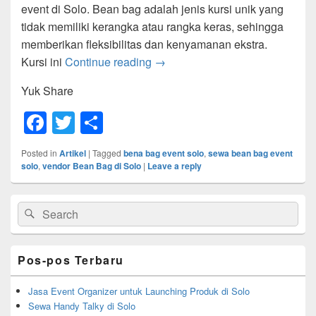
event di Solo. Bean bag adalah jenis kursi unik yang
tidak memiliki kerangka atau rangka keras, sehingga
memberikan fleksibilitas dan kenyamanan ekstra.
Sewa Bean Bag di Solo
Kursi ini
Continue reading
→
Yuk Share
F
T
S
a
wi
h
Posted in
Artikel
|
Tagged
bena bag event solo
,
sewa bean bag event
c
tt
ar
solo
,
vendor Bean Bag di Solo
|
Leave a reply
e
er
e
Primary
b
Search
Search
Sidebar
for:
Widget
o
Area
o
Pos-pos Terbaru
k
Jasa Event Organizer untuk Launching Produk di Solo
Sewa Handy Talky di Solo