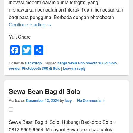
inovasi modern dalam dunia fotografi yang
menawarkan pengalaman interaktif dan mengesankan
bagi para pengguna. Berbeda dengan photobooth
Sewa Photobooth 360 di Solo
Continue reading
→
Yuk Share
F
T
S
a
wi
h
Posted in
Backdrop
|
Tagged
harga Sewa Photobooth 360 di Solo
,
c
tt
ar
vendor Photobooth 360 di Solo
|
Leave a reply
e
er
e
b
Sewa Bean Bag di Solo
o
Posted on
Desember 13, 2024
by
lucy
—
No Comments ↓
o
k
Sewa Bean Bag di Solo, Hubungi Backdrop Solo=
0812 9905 9954. Melayani Sewa bean bag untuk