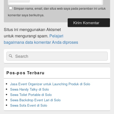
Simpan nama, email, dan situs web saya pada peramban ini untuk
komentar saya berikutnya.
Situs ini menggunakan Akismet
untuk mengurangi spam.
Pelajari
bagaimana data komentar Anda diproses
Primary
Search
Search
Sidebar
for:
Widget
Area
Pos-pos Terbaru
Jasa Event Organizer untuk Launching Produk di Solo
Sewa Handy Talky di Solo
Sewa Toilet Portable di Solo
Sewa Backdrop Event Lari di Solo
Sewa Sofa Event di Solo