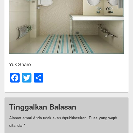
Yuk Share
F
T
S
a
wi
h
c
tt
ar
e
er
e
Tinggalkan Balasan
b
Alamat email Anda tidak akan dipublikasikan.
Ruas yang wajib
o
ditandai
*