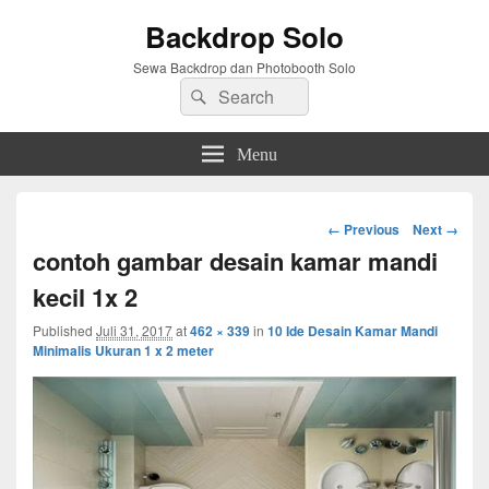
Backdrop Solo
Sewa Backdrop dan Photobooth Solo
Search
Search
for:
Menu
Image
← Previous
Next →
navigation
contoh gambar desain kamar mandi
kecil 1x 2
Published
Juli 31, 2017
at
462 × 339
in
10 Ide Desain Kamar Mandi
Minimalis Ukuran 1 x 2 meter