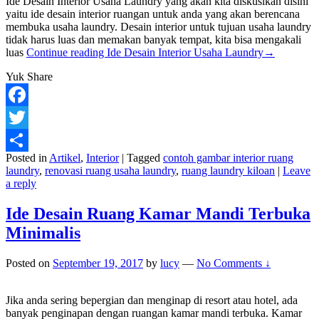
Ide Desain Interior Usaha Laundry yang akan kita diskusikan disini
yaitu ide desain interior ruangan untuk anda yang akan berencana
membuka usaha laundry. Desain interior untuk tujuan usaha laundry
tidak harus luas dan memakan banyak tempat, kita bisa mengakali
luas
Continue reading
Ide Desain Interior Usaha Laundry
→
Yuk Share
Facebook
Twitter
Posted in
Artikel
,
Interior
|
Tagged
contoh gambar interior ruang
Share
laundry
,
renovasi ruang usaha laundry
,
ruang laundry kiloan
|
Leave
a reply
Ide Desain Ruang Kamar Mandi Terbuka
Minimalis
Posted on
September 19, 2017
by
lucy
—
No Comments ↓
Jika anda sering bepergian dan menginap di resort atau hotel, ada
banyak penginapan dengan ruangan kamar mandi terbuka. Kamar