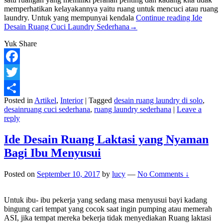
memperhatikan kelayakannya yaitu ruang untuk mencuci atau ruang
laundry. Untuk yang mempunyai kendala
Continue reading
Ide
Desain Ruang Cuci Laundry Sederhana
→
Yuk Share
Facebook
Twitter
Posted in
Artikel
,
Interior
|
Tagged
desain ruang laundry di solo
,
Share
desainruang cuci sederhana
,
ruang laundry sederhana
|
Leave a
reply
Ide Desain Ruang Laktasi yang Nyaman
Bagi Ibu Menyusui
Posted on
September 10, 2017
by
lucy
—
No Comments ↓
Untuk ibu- ibu pekerja yang sedang masa menyusui bayi kadang
bingung cari tempat yang cocok saat ingin pumping atau memerah
ASI, jika tempat mereka bekerja tidak menyediakan Ruang laktasi