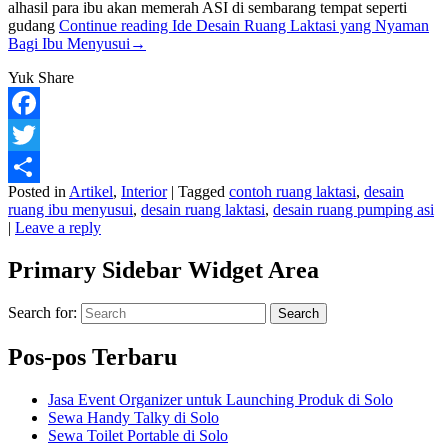
alhasil para ibu akan memerah ASI di sembarang tempat seperti
gudang
Continue reading
Ide Desain Ruang Laktasi yang Nyaman
Bagi Ibu Menyusui
→
Yuk Share
Facebook
Twitter
Posted in
Artikel
,
Interior
|
Tagged
contoh ruang laktasi
,
desain
Share
ruang ibu menyusui
,
desain ruang laktasi
,
desain ruang pumping asi
|
Leave a reply
Primary Sidebar Widget Area
Search for:
Search
Pos-pos Terbaru
Jasa Event Organizer untuk Launching Produk di Solo
Sewa Handy Talky di Solo
Sewa Toilet Portable di Solo