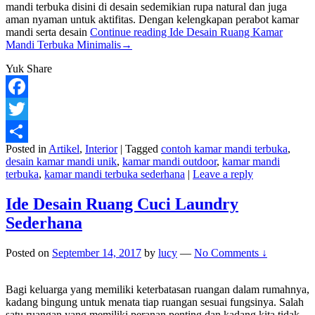
mandi terbuka disini di desain sedemikian rupa natural dan juga
aman nyaman untuk aktifitas. Dengan kelengkapan perabot kamar
mandi serta desain
Continue reading
Ide Desain Ruang Kamar
Mandi Terbuka Minimalis
→
Yuk Share
Facebook
Twitter
Posted in
Artikel
,
Interior
|
Tagged
contoh kamar mandi terbuka
,
Share
desain kamar mandi unik
,
kamar mandi outdoor
,
kamar mandi
terbuka
,
kamar mandi terbuka sederhana
|
Leave a reply
Ide Desain Ruang Cuci Laundry
Sederhana
Posted on
September 14, 2017
by
lucy
—
No Comments ↓
Bagi keluarga yang memiliki keterbatasan ruangan dalam rumahnya,
kadang bingung untuk menata tiap ruangan sesuai fungsinya. Salah
satu ruangan yang memiliki peranan penting dan kadang kita tidak