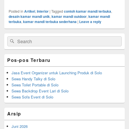
Posted in
Artikel
,
Interior
|
Tagged
contoh kamar mandi terbuka
,
desain kamar mandi unik
,
kamar mandi outdoor
,
kamar mandi
terbuka
,
kamar mandi terbuka sederhana
|
Leave a reply
Primary
Search
Search
Sidebar
for:
Widget
Area
Pos-pos Terbaru
Jasa Event Organizer untuk Launching Produk di Solo
Sewa Handy Talky di Solo
Sewa Toilet Portable di Solo
Sewa Backdrop Event Lari di Solo
Sewa Sofa Event di Solo
Arsip
Juni 2026