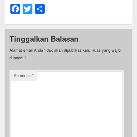
F
T
S
a
wi
h
c
tt
ar
e
er
e
Tinggalkan Balasan
b
Alamat email Anda tidak akan dipublikasikan.
Ruas yang wajib
o
ditandai
*
o
k
Komentar
*