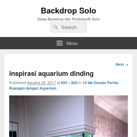
Backdrop Solo
Sewa Backdrop dan Photobooth Solo
Search
Search
for:
Menu
Image
Next →
navigation
inspirasi aquarium dinding
Published
Agustus 25, 2017
at
600 × 800
in
10 Ide Desain Partisi
Ruangan dengan Aquarium