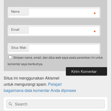
Name
*
Email
*
Situs Web
Simpan nama, email, dan situs web saya pada peramban ini untuk
komentar saya berikutnya.
Situs ini menggunakan Akismet
untuk mengurangi spam.
Pelajari
bagaimana data komentar Anda diproses
Primary
Search
Search
Sidebar
for:
Widget