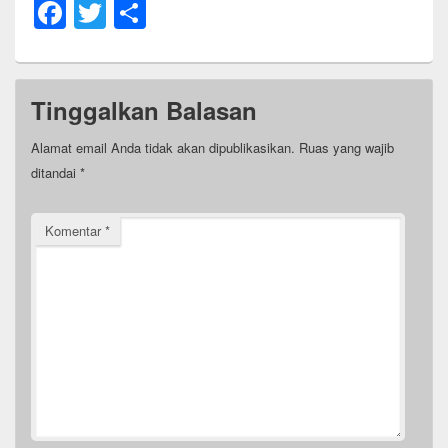
F
T
S
a
wi
h
c
tt
ar
e
er
e
Tinggalkan Balasan
b
Alamat email Anda tidak akan dipublikasikan.
Ruas yang wajib
o
ditandai
*
o
k
Komentar
*