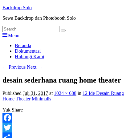
Skip
Backdrop Solo
to
Sewa Backdrop dan Photobooth Solo
content
Search
Search
for:
Menu
Primary
Beranda
Dokumentasi
menu
Hubungi Kami
Image
← Previous
Next →
navigation
desain sederhana ruang home theater
Published
Juli 31, 2017
at
1024 × 688
in
12 Ide Desain Ruang
Home Theater Minimalis
Yuk Share
Facebook
Twitter