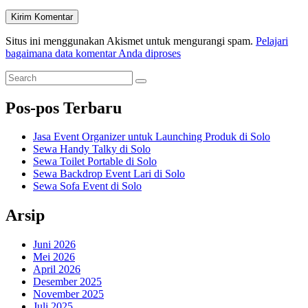
Situs ini menggunakan Akismet untuk mengurangi spam.
Pelajari
bagaimana data komentar Anda diproses
Primary
Search
Search
for:
Sidebar
Pos-pos Terbaru
Widget
Area
Jasa Event Organizer untuk Launching Produk di Solo
Sewa Handy Talky di Solo
Sewa Toilet Portable di Solo
Sewa Backdrop Event Lari di Solo
Sewa Sofa Event di Solo
Arsip
Juni 2026
Mei 2026
April 2026
Desember 2025
November 2025
Juli 2025