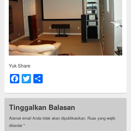
Yuk Share
F
T
S
a
wi
h
c
tt
ar
e
er
e
Tinggalkan Balasan
b
Alamat email Anda tidak akan dipublikasikan.
Ruas yang wajib
o
ditandai
*