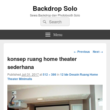
Backdrop Solo
Sewa Backdrop dan Photobooth Solo
Search
Search
for:
Menu
Image
← Previous
Next →
navigation
konsep ruang home theater
sederhana
Published
Juli 31, 2017
at
512 × 386
in
12 Ide Desain Ruang Home
Theater Minimalis