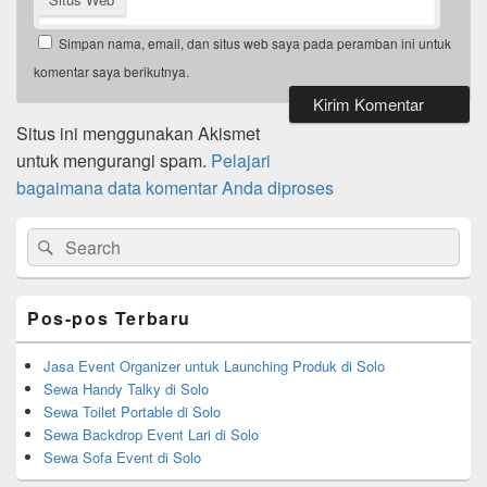
Simpan nama, email, dan situs web saya pada peramban ini untuk
komentar saya berikutnya.
Situs ini menggunakan Akismet
untuk mengurangi spam.
Pelajari
bagaimana data komentar Anda diproses
Primary
Search
Search
Sidebar
for:
Widget
Area
Pos-pos Terbaru
Jasa Event Organizer untuk Launching Produk di Solo
Sewa Handy Talky di Solo
Sewa Toilet Portable di Solo
Sewa Backdrop Event Lari di Solo
Sewa Sofa Event di Solo