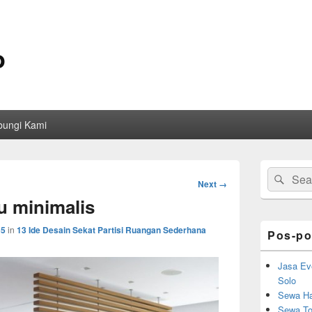
o
bungi Kami
Primary
Search
Sear
Sidebar
Image
Next →
for:
Widget
navigation
u minimalis
Area
55
in
13 Ide Desain Sekat Partisi Ruangan Sederhana
Pos-po
Jasa Ev
Solo
Sewa Ha
Sewa Toi