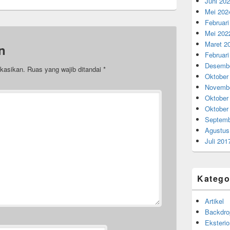
Juni 20
Mei 202
Februari
Mei 202
Maret 2
n
Februari
Desembe
ikasikan.
Ruas yang wajib ditandai
*
Oktober
Novembe
Oktober
Oktober
Septemb
Agustus
Juli 201
Katego
Artikel
Backdro
Eksterio