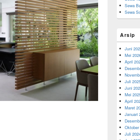
Sewa Ba
Sewa So
Arsip
Juni 20
Mei 202
April 20
Desembe
Novembe
Juli 202
Juni 20
Mei 202
April 20
Maret 2
Januari
Desembe
Oktober
Juli 202