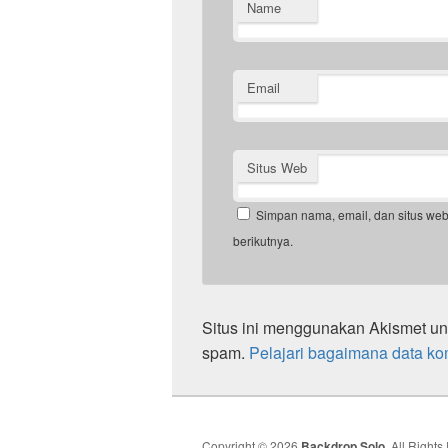
Name
Email
Situs Web
Simpan nama, email, dan situs we
berikutnya.
Situs ini menggunakan Akismet u
spam.
Pelajari bagaimana data ko
Copyright © 2026
Backdrop Solo
. All Right