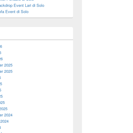
ckdrop Event Lari di Solo
fa Event di Solo
26
6
26
r 2025
r 2025
5
25
5
25
025
 2025
r 2024
 2024
4