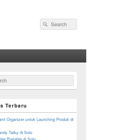
Search
Search
for:
ch
s Terbaru
ent Organizer untuk Launching Produk di
ndy Talky di Solo
let Portable di Solo