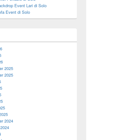
ckdrop Event Lari di Solo
fa Event di Solo
26
6
26
r 2025
r 2025
5
25
5
25
025
 2025
r 2024
 2024
4