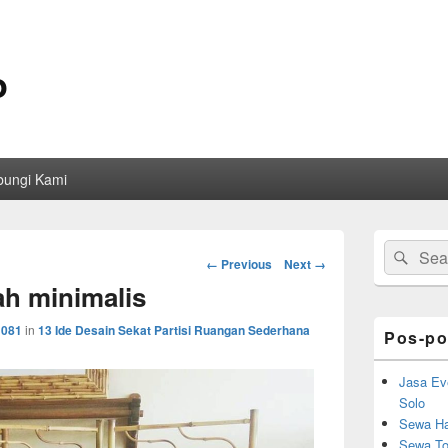
o
bungi Kami
Primary
Search
Sear
Sidebar
Image
← Previous
Next →
for:
Widget
navigation
h minimalis
Area
1081
in
13 Ide Desain Sekat Partisi Ruangan Sederhana
Pos-po
Jasa Ev
Solo
Sewa Ha
Sewa Toi