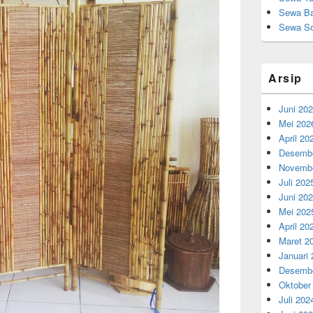
Sewa Ba
Sewa So
Arsip
Juni 20
Mei 202
April 20
Desembe
Novembe
Juli 202
Juni 20
Mei 202
April 20
Maret 2
Januari
Desembe
Oktober
Juli 202