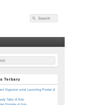
Search
Search
for:
ch
s Terbaru
ent Organizer untuk Launching Produk di
ndy Talky di Solo
let Portable di Solo