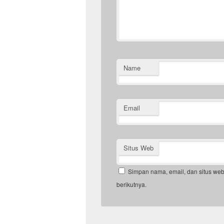
Name
Email
Situs Web
Simpan nama, email, dan situs we
berikutnya.