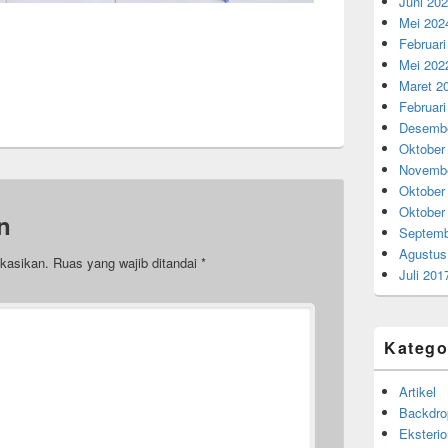
Juni 20
Mei 202
Februari
Mei 202
Maret 2
Februari
Desembe
Oktober
Novembe
Oktober
Oktober
n
Septemb
Agustus
ikasikan.
Ruas yang wajib ditandai
*
Juli 201
Katego
Artikel
Backdro
Eksterio