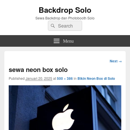
Backdrop Solo
Sewa Backdrop dan Photobooth Solo
Search
Search
for:
Menu
Image
Next →
navigation
sewa neon box solo
Published
Januari 20, 2025
at
500 × 386
in
Bikin Neon Box di Solo