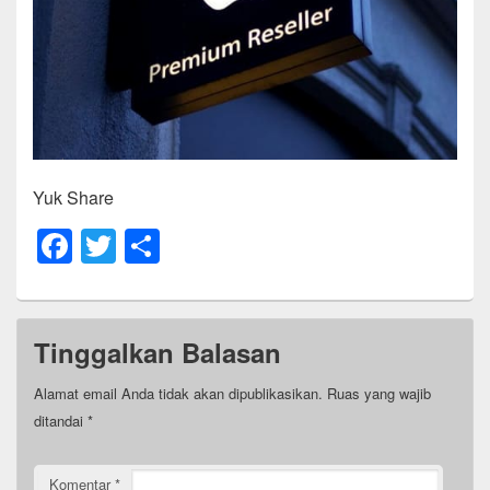
Yuk Share
F
T
S
a
wi
h
c
tt
ar
e
er
e
Tinggalkan Balasan
b
Alamat email Anda tidak akan dipublikasikan.
Ruas yang wajib
o
ditandai
*
o
Komentar
*