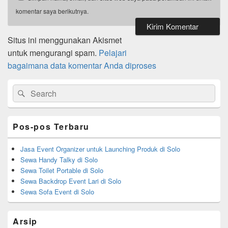
komentar saya berikutnya.
Situs ini menggunakan Akismet
untuk mengurangi spam.
Pelajari
bagaimana data komentar Anda diproses
Primary
Search
Search
Sidebar
for:
Widget
Area
Pos-pos Terbaru
Jasa Event Organizer untuk Launching Produk di Solo
Sewa Handy Talky di Solo
Sewa Toilet Portable di Solo
Sewa Backdrop Event Lari di Solo
Sewa Sofa Event di Solo
Arsip