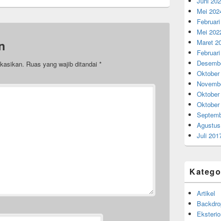
Juni 20
Mei 202
Februari
Mei 202
n
Maret 2
Februari
Desembe
ikasikan.
Ruas yang wajib ditandai
*
Oktober
Novembe
Oktober
Oktober
Septemb
Agustus
Juli 201
Katego
Artikel
Backdro
Eksterio