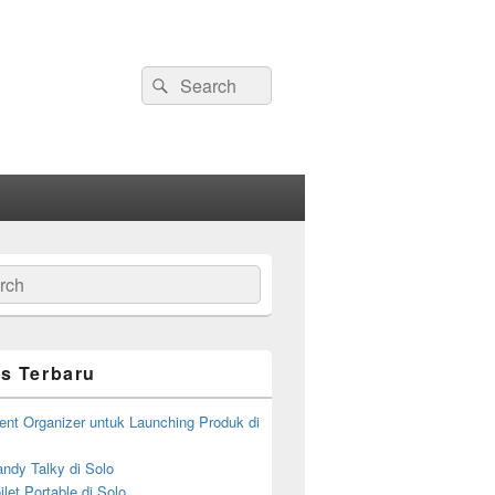
Search
Search
for:
ch
s Terbaru
ent Organizer untuk Launching Produk di
ndy Talky di Solo
let Portable di Solo