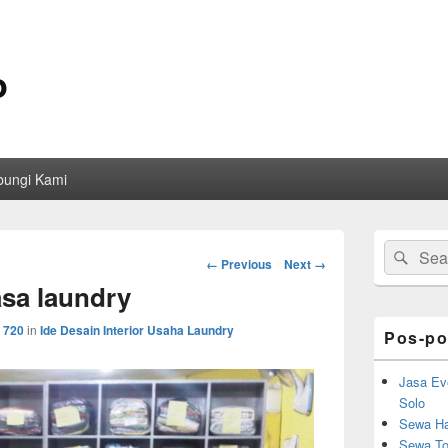
o
bungi Kami
Primary
Search
Sear
Sidebar
Image
← Previous
Next →
for:
Widget
navigation
asa laundry
Area
 720
in
Ide Desain Interior Usaha Laundry
Pos-po
Jasa Ev
Solo
Sewa Ha
Sewa Toi