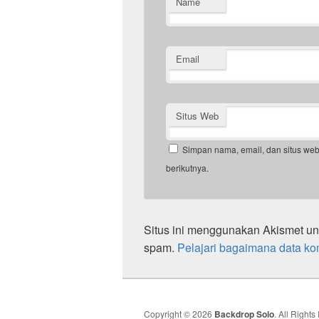
Name
Email
Situs Web
Simpan nama, email, dan situs we
berikutnya.
Situs ini menggunakan Akismet u
spam.
Pelajari bagaimana data ko
Copyright © 2026
Backdrop Solo
. All Right