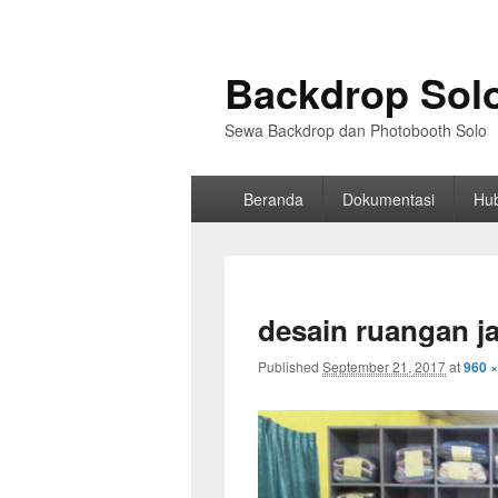
Backdrop Sol
Sewa Backdrop dan Photobooth Solo
Primary
Beranda
Dokumentasi
Hu
menu
desain ruangan j
Published
September 21, 2017
at
960 ×