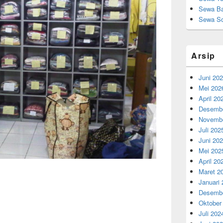
Sewa Ba
Sewa So
Arsip
Juni 20
Mei 202
April 20
Desembe
Novembe
Juli 202
Juni 20
Mei 202
April 20
Maret 2
Januari
Desembe
Oktober
Juli 202