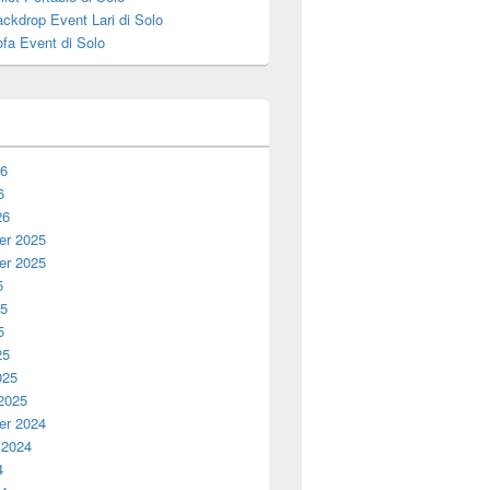
ckdrop Event Lari di Solo
fa Event di Solo
26
6
26
r 2025
r 2025
5
25
5
25
025
 2025
r 2024
 2024
4