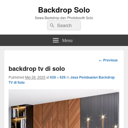
Backdrop Solo
Sewa Backdrop dan Photobooth Solo
Search
Search
for:
Menu
Image
← Previous
navigation
backdrop tv di solo
Published
Mei 26, 2025
at
626 × 626
in
Jasa Pembuatan Backdrop
TV di Solo