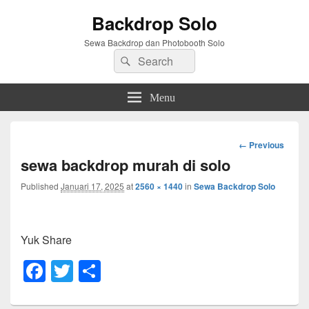
Backdrop Solo
Sewa Backdrop dan Photobooth Solo
Search
Search
for:
Menu
Image
← Previous
navigation
sewa backdrop murah di solo
Published
Januari 17, 2025
at
2560 × 1440
in
Sewa Backdrop Solo
Yuk Share
F
T
S
a
wi
h