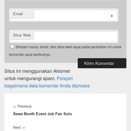
Email
*
Situs Web
Simpan nama, email, dan situs web saya pada peramban ini untuk
komentar saya berikutnya.
Situs ini menggunakan Akismet
untuk mengurangi spam.
Pelajari
bagaimana data komentar Anda diproses
Navigasi
pos
Previous
←
Previous
Sewa Booth Event Job Fair Solo
post:
Next
Next
→