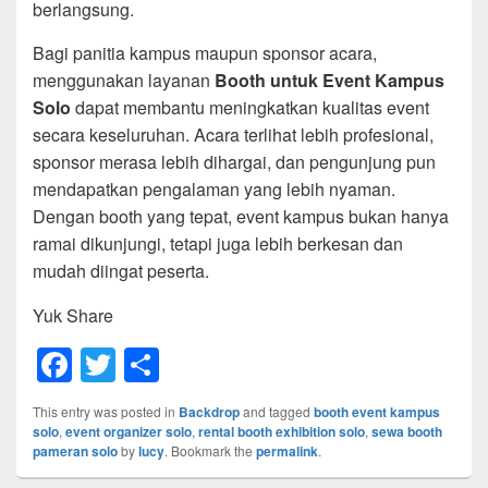
berlangsung.
Bagi panitia kampus maupun sponsor acara,
menggunakan layanan
Booth untuk Event Kampus
Solo
dapat membantu meningkatkan kualitas event
secara keseluruhan. Acara terlihat lebih profesional,
sponsor merasa lebih dihargai, dan pengunjung pun
mendapatkan pengalaman yang lebih nyaman.
Dengan booth yang tepat, event kampus bukan hanya
ramai dikunjungi, tetapi juga lebih berkesan dan
mudah diingat peserta.
Yuk Share
F
T
S
a
wi
h
This entry was posted in
Backdrop
and tagged
booth event kampus
c
tt
ar
solo
,
event organizer solo
,
rental booth exhibition solo
,
sewa booth
pameran solo
by
lucy
. Bookmark the
permalink
.
e
er
e