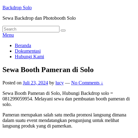
Skip
Backdrop Solo
to
Sewa Backdrop dan Photobooth Solo
content
Search
Search
for:
Menu
Primary
Beranda
Dokumentasi
menu
Hubungi Kami
Sewa Booth Pameran di Solo
Posted on
Juli 23, 2024
by
lucy
—
No Comments ↓
Sewa Booth Pameran di Solo, Hubungi Backdrop solo =
081299059954. Melayani sewa dan pembuatan booth pameran di
solo.
Pameran merupakan salah satu media promosi langsung dimana
dalam suatu event mendatangkan pengunjung untuk melihat
langsung produk yang di pamerkan.