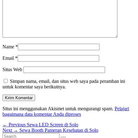
Name
*
Email
*
Situs Web
Simpan nama, email, dan situs web saya pada peramban ini
untuk komentar saya berikutnya.
Situs ini menggunakan Akismet untuk mengurangi spam.
Pelajari
bagaimana data komentar Anda diproses
Navigasi
Previous
←
Previous
Sewa LED Screen di Solo
Next
post:
Next
→
Sewa Booth Pameran Kesehatan di Solo
pos
Primary
Search
post: