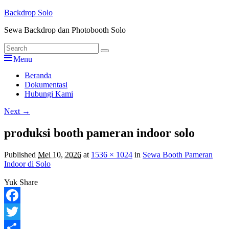
Skip
Backdrop Solo
to
Sewa Backdrop dan Photobooth Solo
content
Search
Search
for:
Menu
Primary
Beranda
Dokumentasi
menu
Hubungi Kami
Image
Next →
navigation
produksi booth pameran indoor solo
Published
Mei 10, 2026
at
1536 × 1024
in
Sewa Booth Pameran
Indoor di Solo
Yuk Share
Facebook
Twitter