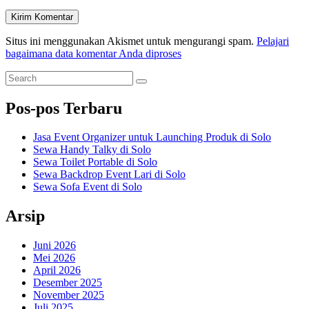
Situs ini menggunakan Akismet untuk mengurangi spam.
Pelajari
bagaimana data komentar Anda diproses
Primary
Search
Search
for:
Sidebar
Pos-pos Terbaru
Widget
Area
Jasa Event Organizer untuk Launching Produk di Solo
Sewa Handy Talky di Solo
Sewa Toilet Portable di Solo
Sewa Backdrop Event Lari di Solo
Sewa Sofa Event di Solo
Arsip
Juni 2026
Mei 2026
April 2026
Desember 2025
November 2025
Juli 2025