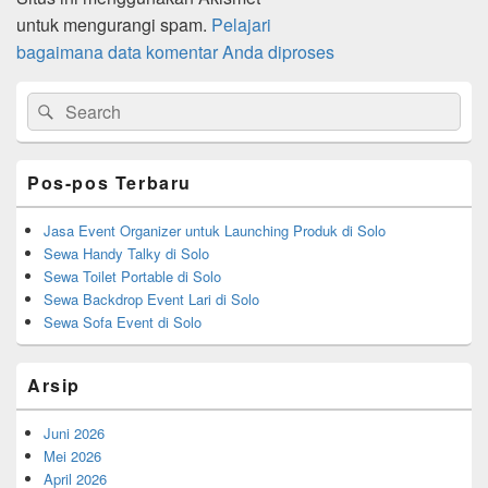
untuk mengurangi spam.
Pelajari
bagaimana data komentar Anda diproses
Primary
Search
Search
Sidebar
for:
Widget
Area
Pos-pos Terbaru
Jasa Event Organizer untuk Launching Produk di Solo
Sewa Handy Talky di Solo
Sewa Toilet Portable di Solo
Sewa Backdrop Event Lari di Solo
Sewa Sofa Event di Solo
Arsip
Juni 2026
Mei 2026
April 2026