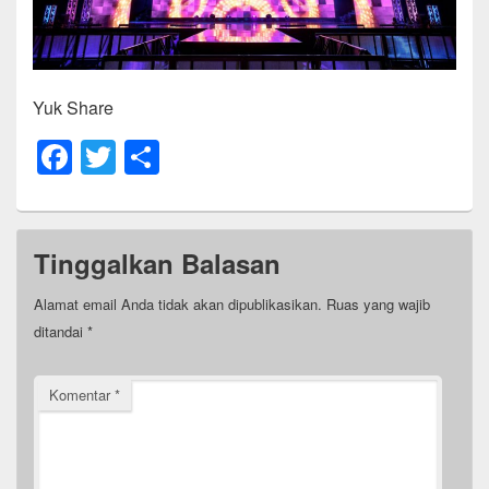
Yuk Share
F
T
S
a
wi
h
c
tt
ar
e
er
e
Tinggalkan Balasan
b
Alamat email Anda tidak akan dipublikasikan.
Ruas yang wajib
o
ditandai
*
o
k
Komentar
*