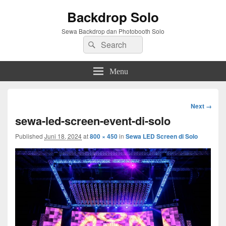
Backdrop Solo
Sewa Backdrop dan Photobooth Solo
Search
Search
for:
Menu
Image
Next →
navigation
sewa-led-screen-event-di-solo
Published
Juni 18, 2024
at
800 × 450
in
Sewa LED Screen di Solo