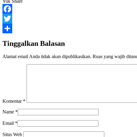
Yuk Share
Facebook
Twitter
Share
Tinggalkan Balasan
Alamat email Anda tidak akan dipublikasikan.
Ruas yang wajib ditan
Komentar
*
Name
*
Email
*
Situs Web