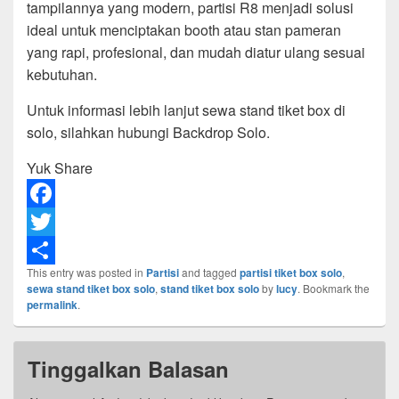
tampilannya yang modern, partisi R8 menjadi solusi
ideal untuk menciptakan booth atau stan pameran
yang rapi, profesional, dan mudah diatur ulang sesuai
kebutuhan.
Untuk informasi lebih lanjut sewa stand tiket box di
solo, silahkan hubungi Backdrop Solo.
Yuk Share
F
a
T
This entry was posted in
Partisi
and tagged
partisi tiket box solo
,
c
w
S
sewa stand tiket box solo
,
stand tiket box solo
by
lucy
. Bookmark the
e
i
h
permalink
.
b
t
a
o
t
r
Tinggalkan Balasan
o
e
e