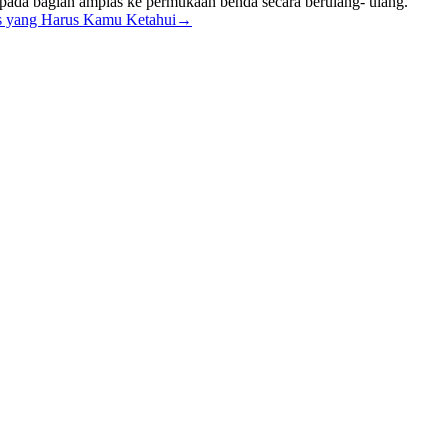
r pada bagian amplas ke permukaan benda secara berulang- ulang.
s yang Harus Kamu Ketahui
→