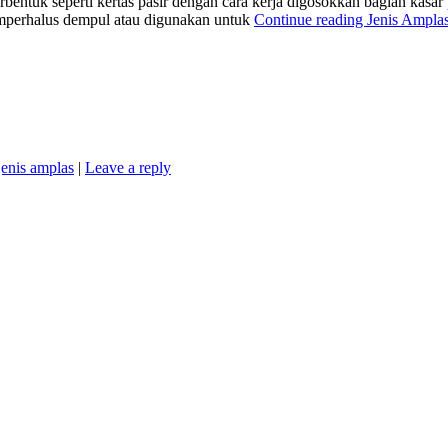
rbentuk seperti kertas pasir dengan cara kerja digosokkan bagian kasa
mperhalus dempul atau digunakan untuk
Continue reading
Jenis Ampla
jenis amplas
|
Leave a reply