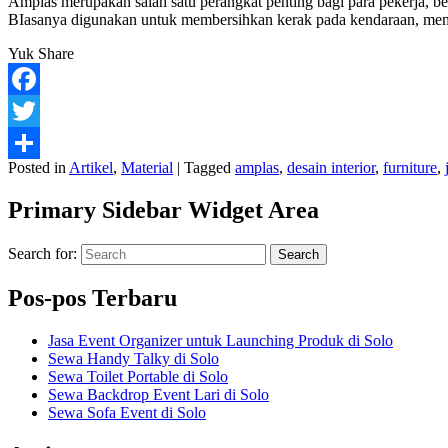
Amplas merupakan salah satu perangkat penting bagi para pekerja, be
BIasanya digunakan untuk membersihkan kerak pada kendaraan, me
Yuk Share
Facebook
Twitter
Posted in
Artikel
,
Material
|
Tagged
amplas
,
desain interior
,
furniture
,
Share
Primary Sidebar Widget Area
Search for:
Search
Pos-pos Terbaru
Jasa Event Organizer untuk Launching Produk di Solo
Sewa Handy Talky di Solo
Sewa Toilet Portable di Solo
Sewa Backdrop Event Lari di Solo
Sewa Sofa Event di Solo