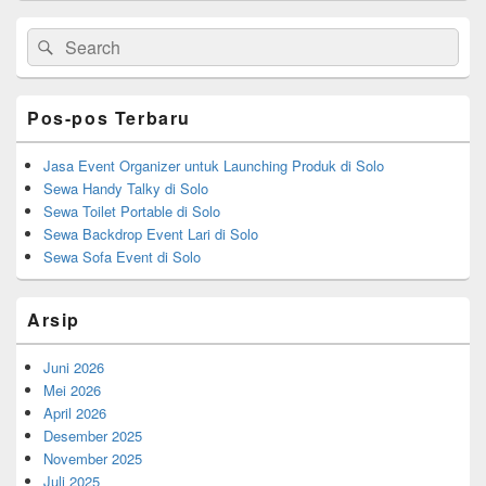
b
Primary
Search
Search
Sidebar
o
for:
Widget
o
Area
Pos-pos Terbaru
k
Jasa Event Organizer untuk Launching Produk di Solo
Sewa Handy Talky di Solo
Sewa Toilet Portable di Solo
Sewa Backdrop Event Lari di Solo
Sewa Sofa Event di Solo
Arsip
Juni 2026
Mei 2026
April 2026
Desember 2025
November 2025
Juli 2025