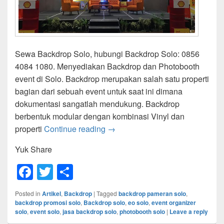
Sewa Backdrop Solo, hubungi Backdrop Solo: 0856
4084 1080. Menyediakan Backdrop dan Photobooth
event di Solo. Backdrop merupakan salah satu properti
bagian dari sebuah event untuk saat ini dimana
dokumentasi sangatlah mendukung. Backdrop
berbentuk modular dengan kombinasi Vinyl dan
Sewa Backdrop Solo
properti
Continue reading
→
Yuk Share
F
T
S
a
wi
h
Posted in
Artikel
,
Backdrop
|
Tagged
backdrop pameran solo
,
c
tt
ar
backdrop promosi solo
,
Backdrop solo
,
eo solo
,
event organizer
solo
,
event solo
,
jasa backdrop solo
,
photobooth solo
|
Leave a reply
e
er
e