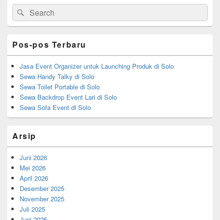
Primary
b
Search
Search
Sidebar
for:
Widget
o
Area
o
Pos-pos Terbaru
k
Jasa Event Organizer untuk Launching Produk di Solo
Sewa Handy Talky di Solo
Sewa Toilet Portable di Solo
Sewa Backdrop Event Lari di Solo
Sewa Sofa Event di Solo
Arsip
Juni 2026
Mei 2026
April 2026
Desember 2025
November 2025
Juli 2025
Juni 2025