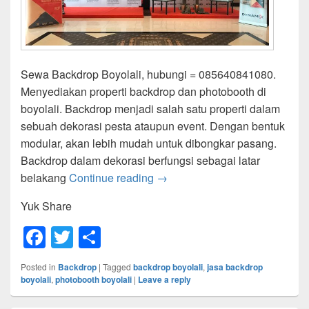
Sewa Backdrop Boyolali, hubungi = 085640841080.
Menyediakan properti backdrop dan photobooth di
boyolali. Backdrop menjadi salah satu properti dalam
sebuah dekorasi pesta ataupun event. Dengan bentuk
modular, akan lebih mudah untuk dibongkar pasang.
Backdrop dalam dekorasi berfungsi sebagai latar
Sewa Backdrop Boyolali
belakang
Continue reading
→
Yuk Share
F
T
S
a
wi
h
Posted in
Backdrop
|
Tagged
backdrop boyolali
,
jasa backdrop
c
tt
ar
boyolali
,
photobooth boyolali
|
Leave a reply
e
er
e