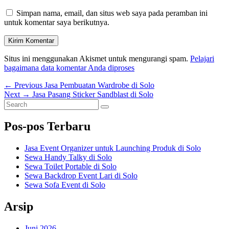
Simpan nama, email, dan situs web saya pada peramban ini
untuk komentar saya berikutnya.
Situs ini menggunakan Akismet untuk mengurangi spam.
Pelajari
bagaimana data komentar Anda diproses
Navigasi
Previous
←
Previous
Jasa Pembuatan Wardrobe di Solo
Next
post:
Next
→
Jasa Pasang Sticker Sandblast di Solo
pos
Primary
Search
post:
Search
for:
Sidebar
Pos-pos Terbaru
Widget
Area
Jasa Event Organizer untuk Launching Produk di Solo
Sewa Handy Talky di Solo
Sewa Toilet Portable di Solo
Sewa Backdrop Event Lari di Solo
Sewa Sofa Event di Solo
Arsip
Juni 2026