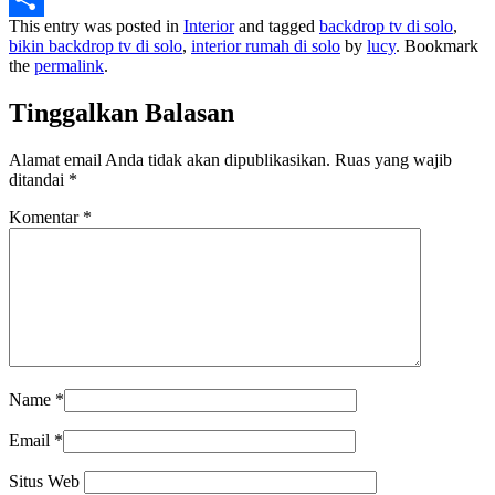
This entry was posted in
Interior
and tagged
backdrop tv di solo
,
Share
bikin backdrop tv di solo
,
interior rumah di solo
by
lucy
. Bookmark
the
permalink
.
Tinggalkan Balasan
Alamat email Anda tidak akan dipublikasikan.
Ruas yang wajib
ditandai
*
Komentar
*
Name
*
Email
*
Situs Web