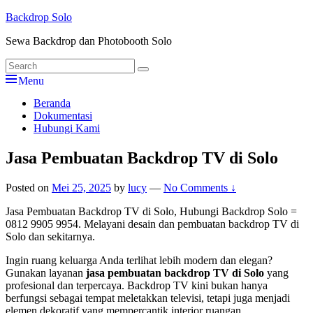
Skip
Backdrop Solo
to
Sewa Backdrop dan Photobooth Solo
content
Search
Search
for:
Menu
Primary
Beranda
Dokumentasi
menu
Hubungi Kami
Jasa Pembuatan Backdrop TV di Solo
Posted on
Mei 25, 2025
by
lucy
—
No Comments ↓
Jasa Pembuatan Backdrop TV di Solo, Hubungi Backdrop Solo =
0812 9905 9954. Melayani desain dan pembuatan backdrop TV di
Solo dan sekitarnya.
Ingin ruang keluarga Anda terlihat lebih modern dan elegan?
Gunakan layanan
jasa pembuatan backdrop TV di Solo
yang
profesional dan terpercaya. Backdrop TV kini bukan hanya
berfungsi sebagai tempat meletakkan televisi, tetapi juga menjadi
elemen dekoratif yang mempercantik interior ruangan.