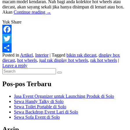
macam model kendaran. Nah bagi anda kolektor hot wheels atau
diecast, akan sayang sekali jika hanya disimpan di lemari atau box.
Ide
Akan
Continue reading
→
Desain
Yuk Share
Rak
Display
Case
Hot
Facebook
wheels
Twitter
Posted in
Artikel
,
Interior
|
Tagged
bikin rak diecast
,
display box
Share
diecast
,
hot wheels
,
jual rak display hot wheels
,
rak hot wheels
|
Leave a reply
Primary
Search
Search
for:
Sidebar
Pos-pos Terbaru
Widget
Area
Jasa Event Organizer untuk Launching Produk di Solo
Sewa Handy Talky di Solo
Sewa Toilet Portable di Solo
Sewa Backdrop Event Lari di Solo
Sewa Sofa Event di Solo
Arsip