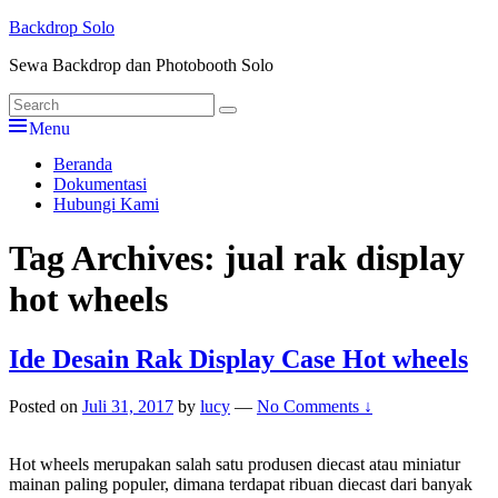
Skip
Backdrop Solo
to
Sewa Backdrop dan Photobooth Solo
content
Search
Search
for:
Menu
Primary
Beranda
Dokumentasi
menu
Hubungi Kami
Tag Archives:
jual rak display
hot wheels
Ide Desain Rak Display Case Hot wheels
Posted on
Juli 31, 2017
by
lucy
—
No Comments ↓
Hot wheels merupakan salah satu produsen diecast atau miniatur
mainan paling populer, dimana terdapat ribuan diecast dari banyak