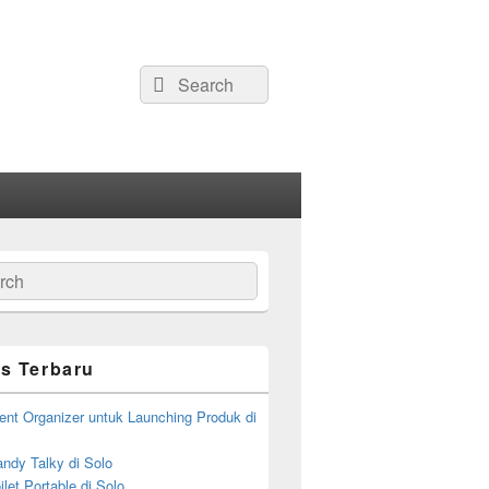
Search
Search
for:
ch
s Terbaru
ent Organizer untuk Launching Produk di
ndy Talky di Solo
let Portable di Solo