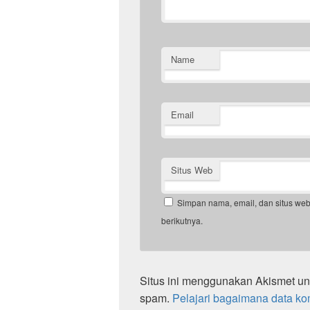
Name
Email
Situs Web
Simpan nama, email, dan situs we
berikutnya.
Situs ini menggunakan Akismet u
spam.
Pelajari bagaimana data ko