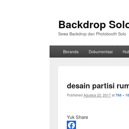
Backdrop Sol
Sewa Backdrop dan Photobooth Solo
Primary
Beranda
Dokumentasi
Hu
menu
desain partisi r
Published
Agustus 22, 2017
at
768 × 1
Yuk Share