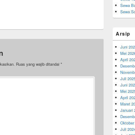
Sewa Ba
Sewa So
Arsip
Juni 20
n
Mei 202
April 20
ikasikan.
Ruas yang wajib ditandai
*
Desembe
Novembe
Juli 202
Juni 20
Mei 202
April 20
Maret 2
Januari
Desembe
Oktober
Juli 202