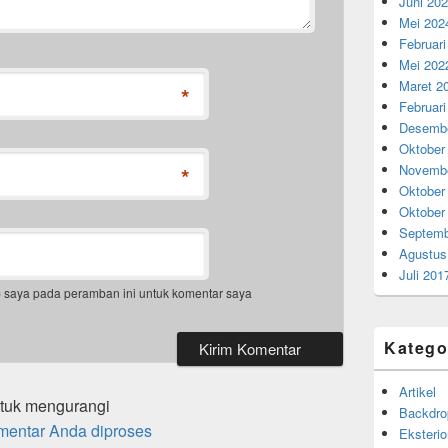
Juni 20
Mei 202
Februari
Mei 202
Maret 2
*
Februari
Desembe
Oktober
Novembe
*
Oktober
Oktober
Septemb
Agustus
Juli 201
b saya pada peramban ini untuk komentar saya
Katego
Artikel
ntuk mengurangi
Backdro
mentar Anda diproses
Eksterio