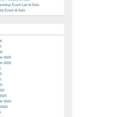
ckdrop Event Lari di Solo
fa Event di Solo
26
6
26
r 2025
r 2025
5
25
5
25
025
 2025
r 2024
 2024
4