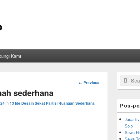
o
bungi Kami
Primary
Search
Sear
Sidebar
Image
← Previous
for:
Widget
navigation
umah sederhana
Area
024
in
13 Ide Desain Sekat Partisi Ruangan Sederhana
Pos-po
Jasa Ev
Solo
Sewa Ha
Sewa Toi