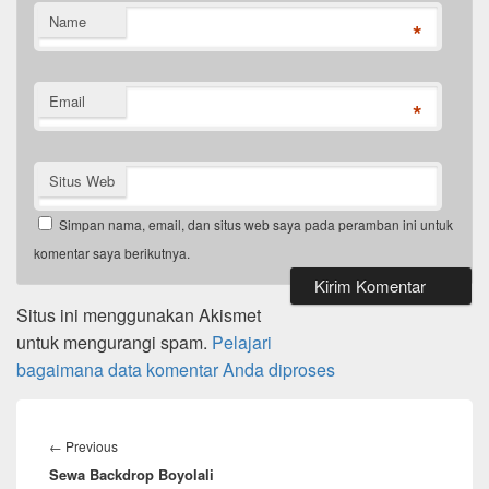
Name
*
Email
*
Situs Web
Simpan nama, email, dan situs web saya pada peramban ini untuk
komentar saya berikutnya.
Situs ini menggunakan Akismet
untuk mengurangi spam.
Pelajari
bagaimana data komentar Anda diproses
Navigasi
pos
Previous
←
Previous
Sewa Backdrop Boyolali
post: