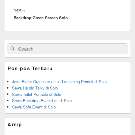
Next
Next
→
Backdrop Green Screen Solo
post:
Primary
Search
Search
Sidebar
for:
Widget
Area
Pos-pos Terbaru
Jasa Event Organizer untuk Launching Produk di Solo
Sewa Handy Talky di Solo
Sewa Toilet Portable di Solo
Sewa Backdrop Event Lari di Solo
Sewa Sofa Event di Solo
Arsip