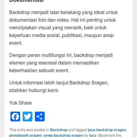
Backdrop menjadi latar belakang yang ideal untuk
dokumentasi foto dan video. Hal ini penting untuk
menciptakan visual yang menarik, baik untuk
keperluan media sosial, publikasi, maupun arsip
event.
Dengan peran multifungsi ini, backdrop menjadi
elemen yang esensial dalam memastikan
keberhasilan sebuah event.
Untuk informasi lebih lanjut Backdrop Sragen,
silahkan hubungi kami.
Yuk Share
F
T
S
a
wi
h
This entry was posted in
Backdrop
and tagged
jasa backdrop sragen
,
c
tt
ar
photobooth sragen
,
sewa backdrop sragen
by
lucy
. Bookmark the