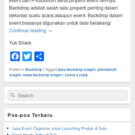
event dan Photobooth serta properti event lainnya.
Backdrop adalah salah satu properti penting dalam
dekorasi suatu acara ataupun event. Backdrop dalam
event biasanya digunakan untuk latar belakang/
Backdrop Sragen
Continue reading
→
Yuk Share
F
T
S
a
wi
h
Posted in
Backdrop
|
Tagged
jasa backdrop sragen
,
photobooth
c
tt
ar
sragen
,
sewa backdrop sragen
|
Leave a reply
e
er
e
Primary
b
Search
Search
Sidebar
for:
Widget
o
Area
o
Pos-pos Terbaru
k
Jasa Event Organizer untuk Launching Produk di Solo
Sewa Handy Talky di Solo