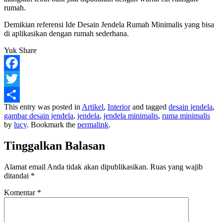
rumah.
Demikian referensi Ide Desain Jendela Rumah Minimalis yang bisa
di aplikasikan dengan rumah sederhana.
Yuk Share
Facebook
Twitter
This entry was posted in
Artikel
,
Interior
and tagged
desain jendela
,
Share
gambar desain jendela
,
jendela
,
jendela minimalis
,
ruma minimalis
by
lucy
. Bookmark the
permalink
.
Tinggalkan Balasan
Alamat email Anda tidak akan dipublikasikan.
Ruas yang wajib
ditandai
*
Komentar
*