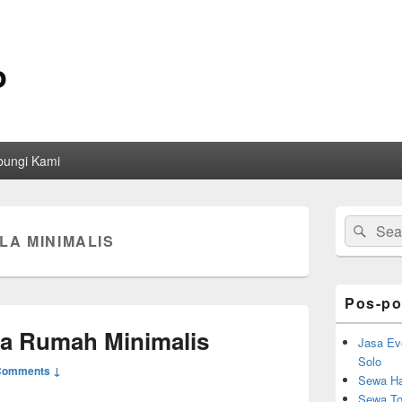
o
bungi Kami
Primary
Search
Sear
Sidebar
LA MINIMALIS
for:
Widget
Area
Pos-po
la Rumah Minimalis
Jasa Ev
Solo
Comments ↓
Sewa Ha
Sewa Toi