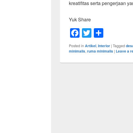
kreatifitas serta pengerjaan y
Yuk Share
F
T
S
a
wi
h
Posted in
Artikel
,
Interior
|
Tagged
desa
c
tt
ar
minimalis
,
ruma minimalis
|
Leave a r
e
er
e
b
o
o
k