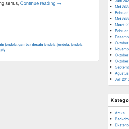
Juni 20
Ide Desain Jendela Rumah Minimal
ang serius,
Continue reading
→
Mei 202
Februari
Mei 202
Maret 2
Februari
Desembe
Oktober
in jendela
,
gambar desain jendela
,
jendela
,
jendela
Novembe
eply
Oktober
Oktober
Septemb
Agustus
Juli 201
Katego
Artikel
Backdro
Eksterio