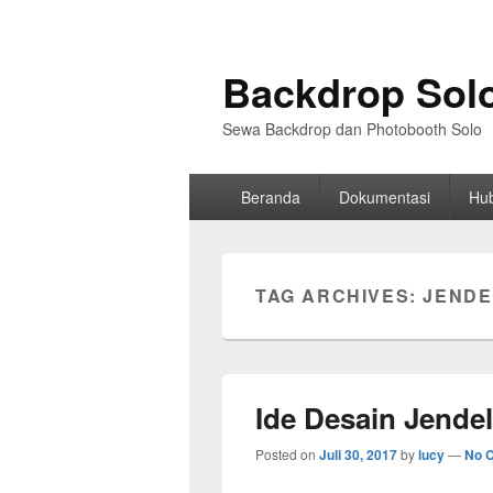
Backdrop Sol
Sewa Backdrop dan Photobooth Solo
Primary
Beranda
Dokumentasi
Hu
menu
TAG ARCHIVES:
JENDE
Ide Desain Jende
Posted on
Juli 30, 2017
by
lucy
—
No 