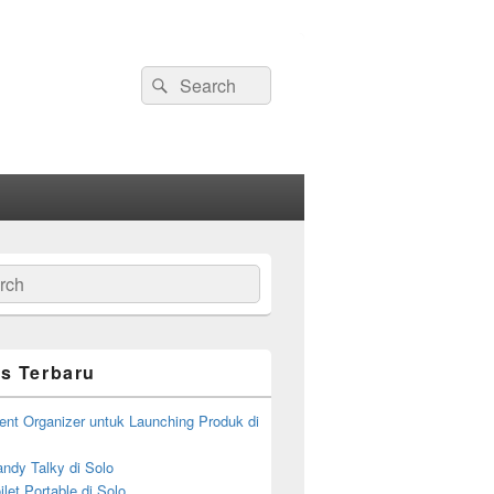
Search
Search
for:
ch
s Terbaru
ent Organizer untuk Launching Produk di
ndy Talky di Solo
let Portable di Solo