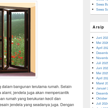
Sewa Ba
Sewa So
Arsip
Juni 20
Mei 202
April 20
Desembe
Novembe
Juli 202
Juni 20
Mei 202
April 20
Maret 2
g dalam bangunan terutama rumah. Selain
Januari
ra alami, jendela juga akan mempercantik
Desembe
n rumah yang berukuran kecil dan
Oktober
Juli 202
esain jendela yang seadanya juga. Dengan