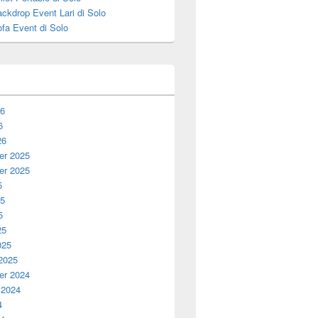
ckdrop Event Lari di Solo
fa Event di Solo
26
6
26
r 2025
r 2025
5
25
5
25
025
 2025
r 2024
 2024
4