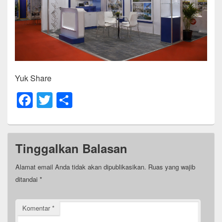
Yuk Share
F
T
S
a
wi
h
c
tt
ar
e
er
e
Tinggalkan Balasan
b
Alamat email Anda tidak akan dipublikasikan.
Ruas yang wajib
o
ditandai
*
o
k
Komentar
*