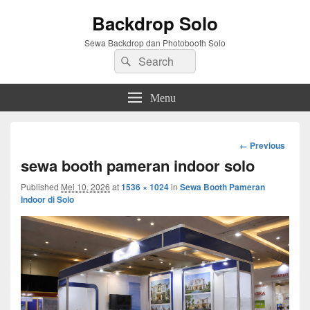
Backdrop Solo
Sewa Backdrop dan Photobooth Solo
Search
Search
for:
Menu
Image
← Previous
navigation
sewa booth pameran indoor solo
Published
Mei 10, 2026
at
1536 × 1024
in
Sewa Booth Pameran
Indoor di Solo