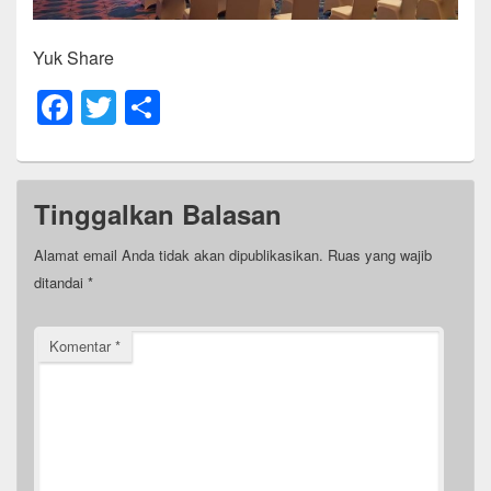
Yuk Share
F
T
S
a
wi
h
c
tt
ar
e
er
e
Tinggalkan Balasan
b
Alamat email Anda tidak akan dipublikasikan.
Ruas yang wajib
o
ditandai
*
o
k
Komentar
*