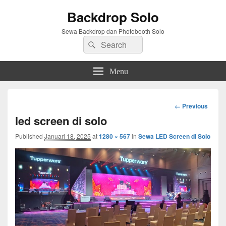
Backdrop Solo
Sewa Backdrop dan Photobooth Solo
Search
Search
for:
Menu
Image
← Previous
navigation
led screen di solo
Published
Januari 18, 2025
at
1280 × 567
in
Sewa LED Screen di Solo