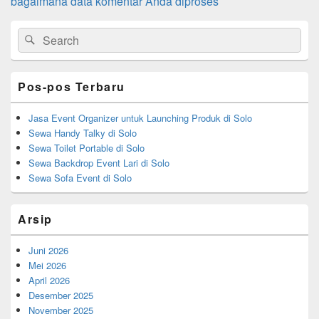
bagaimana data komentar Anda diproses
Primary
Search
Search
Sidebar
for:
Widget
Area
Pos-pos Terbaru
Jasa Event Organizer untuk Launching Produk di Solo
Sewa Handy Talky di Solo
Sewa Toilet Portable di Solo
Sewa Backdrop Event Lari di Solo
Sewa Sofa Event di Solo
Arsip
Juni 2026
Mei 2026
April 2026
Desember 2025
November 2025