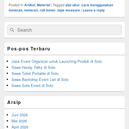
a
wi
h
Posted in
Artikel
,
Material
|
Tagged
alat ukur
,
cara menggunakan
c
tt
ar
meteran
,
meteran
,
roll meter
,
tape measure
|
Leave a reply
e
er
e
Primary
b
Search
Search
Sidebar
for:
Widget
o
Area
o
Pos-pos Terbaru
k
Jasa Event Organizer untuk Launching Produk di Solo
Sewa Handy Talky di Solo
Sewa Toilet Portable di Solo
Sewa Backdrop Event Lari di Solo
Sewa Sofa Event di Solo
Arsip
Juni 2026
Mei 2026
April 2026