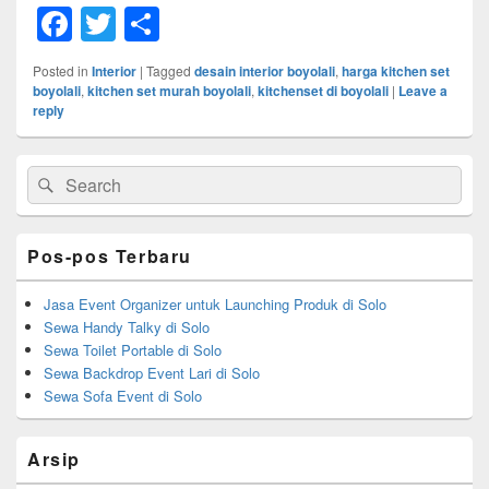
F
T
S
a
wi
h
Posted in
Interior
|
Tagged
desain interior boyolali
,
harga kitchen set
c
tt
ar
boyolali
,
kitchen set murah boyolali
,
kitchenset di boyolali
|
Leave a
reply
e
er
e
b
Primary
Search
Search
Sidebar
o
for:
Widget
o
Area
Pos-pos Terbaru
k
Jasa Event Organizer untuk Launching Produk di Solo
Sewa Handy Talky di Solo
Sewa Toilet Portable di Solo
Sewa Backdrop Event Lari di Solo
Sewa Sofa Event di Solo
Arsip