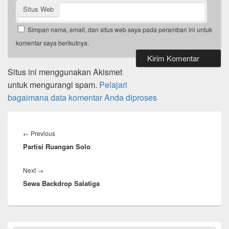
Situs Web
Simpan nama, email, dan situs web saya pada peramban ini untuk
komentar saya berikutnya.
Situs ini menggunakan Akismet
untuk mengurangi spam.
Pelajari
bagaimana data komentar Anda diproses
Navigasi
pos
Previous
←
Previous
Partisi Ruangan Solo
post:
Next
Next
→
Sewa Backdrop Salatiga
post:
Primary