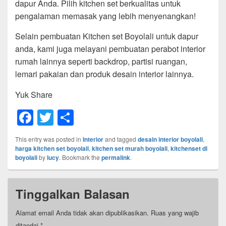
dapur Anda. Pilih kitchen set berkualitas untuk
pengalaman memasak yang lebih menyenangkan!
Selain pembuatan Kitchen set Boyolali untuk dapur
anda, kami juga melayani pembuatan perabot interior
rumah lainnya seperti backdrop, partisi ruangan,
lemari pakaian dan produk desain interior lainnya.
Yuk Share
F
T
S
a
wi
h
This entry was posted in
Interior
and tagged
desain interior boyolali
,
c
tt
ar
harga kitchen set boyolali
,
kitchen set murah boyolali
,
kitchenset di
boyolali
by
lucy
. Bookmark the
permalink
.
e
er
e
b
Tinggalkan Balasan
o
o
Alamat email Anda tidak akan dipublikasikan.
Ruas yang wajib
ditandai
*