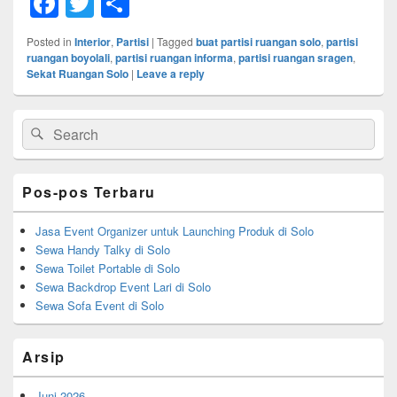
F
T
S
a
wi
h
Posted in
Interior
,
Partisi
|
Tagged
buat partisi ruangan solo
,
partisi
c
tt
ar
ruangan boyolali
,
partisi ruangan informa
,
partisi ruangan sragen
,
Sekat Ruangan Solo
|
Leave a reply
e
er
e
b
Primary
Search
Search
Sidebar
o
for:
Widget
o
Area
Pos-pos Terbaru
k
Jasa Event Organizer untuk Launching Produk di Solo
Sewa Handy Talky di Solo
Sewa Toilet Portable di Solo
Sewa Backdrop Event Lari di Solo
Sewa Sofa Event di Solo
Arsip
Juni 2026