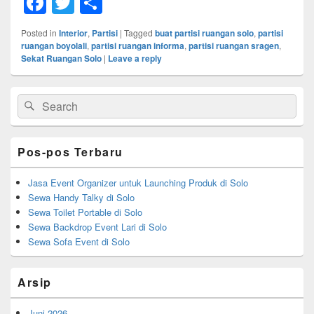
F
T
S
a
wi
h
Posted in
Interior
,
Partisi
|
Tagged
buat partisi ruangan solo
,
partisi
c
tt
ar
ruangan boyolali
,
partisi ruangan informa
,
partisi ruangan sragen
,
Sekat Ruangan Solo
|
Leave a reply
e
er
e
b
Primary
Search
Search
Sidebar
o
for:
Widget
o
Area
Pos-pos Terbaru
k
Jasa Event Organizer untuk Launching Produk di Solo
Sewa Handy Talky di Solo
Sewa Toilet Portable di Solo
Sewa Backdrop Event Lari di Solo
Sewa Sofa Event di Solo
Arsip
Juni 2026