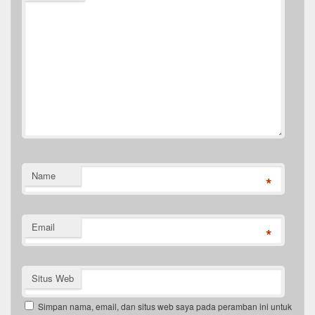
Name
*
Email
*
Situs Web
Simpan nama, email, dan situs web saya pada peramban ini untuk