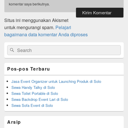
komentar saya berikutnya.
Situs ini menggunakan Akismet
untuk mengurangi spam.
Pelajari
bagaimana data komentar Anda diproses
Primary
Search
Search
Sidebar
for:
Widget
Area
Pos-pos Terbaru
Jasa Event Organizer untuk Launching Produk di Solo
Sewa Handy Talky di Solo
Sewa Toilet Portable di Solo
Sewa Backdrop Event Lari di Solo
Sewa Sofa Event di Solo
Arsip