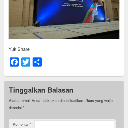
Yuk Share
F
T
S
a
wi
h
c
tt
ar
e
er
e
Tinggalkan Balasan
b
Alamat email Anda tidak akan dipublikasikan.
Ruas yang wajib
o
ditandai
*
o
k
Komentar
*