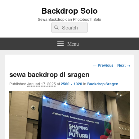
Backdrop Solo
Sewa Backdrop dan Photobooth Solo
Search
Search
for:
Menu
Image
← Previous
Next →
navigation
sewa backdrop di sragen
Published
Januari 17, 2025
at
2560 × 1920
in
Backdrop Sragen