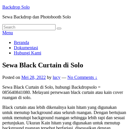
Skip
Backdrop Solo
to
Sewa Backdrop dan Photobooth Solo
content
Search
Search
for:
Menu
Primary
Beranda
Dokumentasi
menu
Hubungi Kami
Sewa Black Curtain di Solo
Posted on
Mei 28, 2022
by
lucy
—
No Comments ↓
Sewa Black Curtain di Solo, hubungi Backdropsolo =
085640841080. Melayani persewaan black curtain atau kain cover
ruangan di solo.
Black curtain atau lebih dikenalnya kain hitam yang digunakan
untuk menutup background atau seluruh ruangan. Dengan bertujuan
untuk menutupi background ruangan sehingga lebih rapi dan sesuai
pertunjukan. Ukuran Kain hitam yang digunakan untuk menutup
background ruangan tersebut berfariasi, disesuaikan dengan