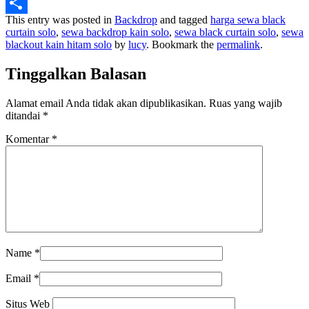
Twitter
This entry was posted in
Backdrop
and tagged
harga sewa black
Share
curtain solo
,
sewa backdrop kain solo
,
sewa black curtain solo
,
sewa
blackout kain hitam solo
by
lucy
. Bookmark the
permalink
.
Tinggalkan Balasan
Alamat email Anda tidak akan dipublikasikan.
Ruas yang wajib
ditandai
*
Komentar
*
Name
*
Email
*
Situs Web