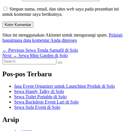
Simpan nama, email, dan situs web saya pada peramban ini
untuk komentar saya berikutnya.
Situs ini menggunakan Akismet untuk mengurangi spam.
Pelajari
bagaimana data komentar Anda diproses
Navigasi
Previous
←
Previous
Sewa Tenda Sarnafil di Solo
Next
post:
Next
→
Sewa Mini Garden di Solo
pos
Primary
Search
post:
Search
for:
Sidebar
Pos-pos Terbaru
Widget
Area
Jasa Event Organizer untuk Launching Produk di Solo
Sewa Handy Talky di Solo
Sewa Toilet Portable di Solo
Sewa Backdrop Event Lari di Solo
Sewa Sofa Event di Solo
Arsip