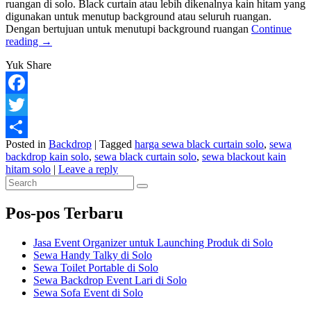
ruangan di solo. Black curtain atau lebih dikenalnya kain hitam yang
digunakan untuk menutup background atau seluruh ruangan.
Dengan bertujuan untuk menutupi background ruangan
Continue
Sewa
reading
→
Black
Yuk Share
Curtain
di
Solo
Facebook
Twitter
Posted in
Backdrop
|
Tagged
harga sewa black curtain solo
,
sewa
Share
backdrop kain solo
,
sewa black curtain solo
,
sewa blackout kain
hitam solo
|
Leave a reply
Primary
Search
Search
for:
Sidebar
Pos-pos Terbaru
Widget
Area
Jasa Event Organizer untuk Launching Produk di Solo
Sewa Handy Talky di Solo
Sewa Toilet Portable di Solo
Sewa Backdrop Event Lari di Solo
Sewa Sofa Event di Solo