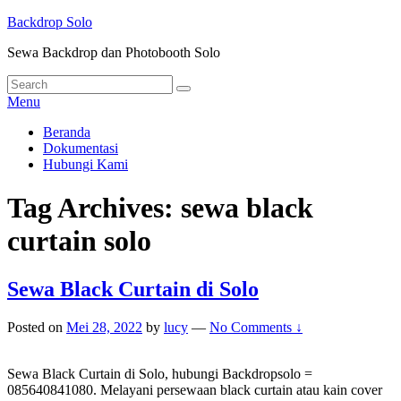
Skip
Backdrop Solo
to
Sewa Backdrop dan Photobooth Solo
content
Search
Search
for:
Menu
Primary
Beranda
Dokumentasi
menu
Hubungi Kami
Tag Archives:
sewa black
curtain solo
Sewa Black Curtain di Solo
Posted on
Mei 28, 2022
by
lucy
—
No Comments ↓
Sewa Black Curtain di Solo, hubungi Backdropsolo =
085640841080. Melayani persewaan black curtain atau kain cover