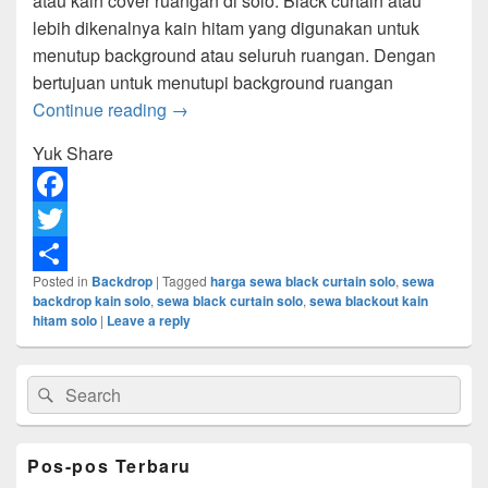
atau kain cover ruangan di solo. Black curtain atau
lebih dikenalnya kain hitam yang digunakan untuk
menutup background atau seluruh ruangan. Dengan
bertujuan untuk menutupi background ruangan
Sewa Black Curtain di Solo
Continue reading
→
Yuk Share
F
a
T
Posted in
Backdrop
|
Tagged
harga sewa black curtain solo
,
sewa
c
w
S
backdrop kain solo
,
sewa black curtain solo
,
sewa blackout kain
e
i
h
hitam solo
|
Leave a reply
b
t
a
Primary
Search
Search
o
t
r
Sidebar
for:
Widget
o
e
e
Area
k
r
Pos-pos Terbaru